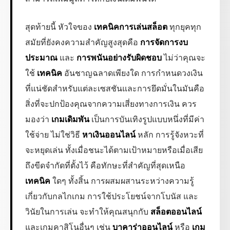
สุดท้ายนี้ หัวใจของ
เทคนิคการเล่นสล็อต
ทุกยุคทุก
สมัยที่ยังคงความสำคัญสูงสุดคือ
การจัดการงบ
ประมาณ
และ
การพนันอย่างรับผิดชอบ
ไม่ว่าคุณจะ
ใช้
เทคนิค
อันชาญฉลาดเพียงใด การกำหนดวงเงิน
ที่แน่ชัดสำหรับแต่ละเซสชันและการยึดมั่นในมันคือ
สิ่งที่จะปกป้องคุณจากความเสี่ยงทางการเงิน ควร
มองว่า
เกมเดิมพัน
เป็นการบันเทิงรูปแบบหนึ่งที่มีค่า
ใช้จ่าย ไม่ใช่วิธี
หาเงินออนไลน์
หลัก การรู้จังหวะที่
จะหยุดเล่น ทั้งเมื่อชนะได้ตามเป้าหมายหรือเมื่อเสีย
ถึงขีดจำกัดที่ตั้งไว้ คือทักษะที่สำคัญที่สุดเหนือ
เทคนิค
ใดๆ ทั้งสิ้น การผสมผสานระหว่างความรู้
เกี่ยวกับกลไกเกม การใช้ประโยชน์จากโบนัส และ
วินัยในการเล่น จะทำให้คุณสนุกกับ
สล็อตออนไลน์
และเกมคาสิโนอื่นๆ เช่น
บาคาร่าออนไลน์
หรือ
เกม