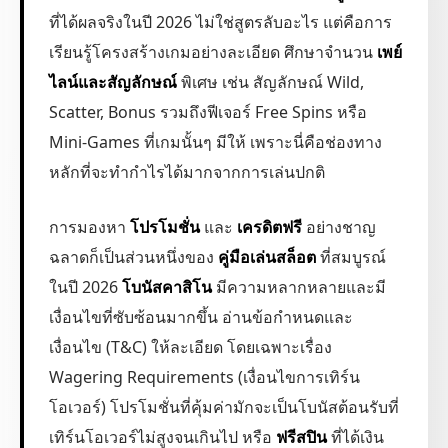
ที่ได้ผลจริงในปี 2026 ไม่ใช่สูตรลับอะไร แต่คือการ
เรียนรู้โครงสร้างเกมอย่างละเอียด ศึกษาจำนวน
เพย์
ไลน์และสัญลักษณ์
พิเศษ เช่น สัญลักษณ์ Wild,
Scatter, Bonus รวมถึงฟีเจอร์ Free Spins หรือ
Mini-Games ที่เกมนั้นๆ มีให้ เพราะนี่คือช่องทาง
หลักที่จะทำกำไรได้มากจากการเล่นปกติ
การมองหา
โปรโมชั่น
และ
เครดิตฟรี
อย่างชาญ
ฉลาดก็เป็นส่วนหนึ่งของ
คู่มือเล่นสล็อต
ที่สมบูรณ์
ในปี 2026
โบนัสคาสิโน
มีความหลากหลายและมี
เงื่อนไขที่ซับซ้อนมากขึ้น อ่านข้อกำหนดและ
เงื่อนไข (T&C) ให้ละเอียด โดยเฉพาะเรื่อง
Wagering Requirements (เงื่อนไขการเทิร์น
โอเวอร์) โปรโมชั่นที่คุ้มค่ามักจะเป็นโบนัสต้อนรับที่
เทิร์นโอเวอร์ไม่สูงจนเกินไป หรือ
ฟรีสปิน
ที่ได้เงิน