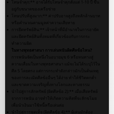
โทษจำคุก:** อาจได้รับโทษจำคุกตั้งแต่ 1-10 ปี ขึ้น
อยู่กับขนาดของเครือข่าย
โทษปรับที่สูงมาก:** ค่าปรับอาจสูงถึงหลักล้านบาท
หรือคำนวณตามมูลค่าความเสียหาย
การยึดทรัพย์สิน:** เจ้าหน้าที่มีอำนาจในการอายัด
และยึดทรัพย์สินทั้งหมดที่เกี่ยวข้องกับการกระ
ทำความผิด
ในทางพุทธศาสนา การเล่นพนันผิดศีลข้อไหน?
การพนันจัดเป็นหนึ่งในอบายมุข 6 หรือหนทางสู่
ความเสื่อมในทางพุทธศาสนา แม้จะไม่ได้ระบุไว้ใน
ศีล 5 โดยตรง แต่การกระทำดังกล่าวมักเป็นต้นเหตุ
ของการละเมิดศีลข้ออื่นๆ ได้ง่าย ทำให้ชีวิตตกต่ำ
และขาดความเจริญทั้งทางโลกและทางธรรม
นำไปสู่การลักทรัพย์ (ผิดศีลข้อ 2):** เมื่อเสียทรัพย์
จากการพนัน อาจทำให้เกิดความคิดที่จะลักขโมย
เพื่อนำเงินมาใช้หนี้หรือเล่นต่อ
นำไปสู่การพูดเท็จ (ผิดศีลข้อ 4):** ผู้เล่นมักต้อง