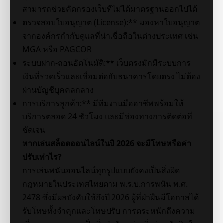
สามารถช่วยคัดกรองเว็บที่ไม่ได้มาตรฐานออกไปได้
ตรวจสอบใบอนุญาต (License):** มองหาใบอนุญาต
จากองค์กรกำกับดูแลที่น่าเชื่อถือในต่างประเทศ เช่น
MGA หรือ PAGCOR
ระบบฝาก-ถอนอัตโนมัติ:** เว็บตรงมักมีระบบการ
เงินที่รวดเร็วและเชื่อมต่อกับธนาคารโดยตรง ไม่ต้อง
ผ่านบัญชีบุคคลกลาง
การบริการลูกค้า:** มีทีมงานมืออาชีพพร้อมให้
บริการตลอด 24 ชั่วโมง และมีช่องทางการติดต่อที่
ชัดเจน
หากเล่นสล็อตออนไลน์ในปี 2026 จะมีโทษหรือค่า
ปรับเท่าไร?
การเล่นพนันออนไลน์ทุกรูปแบบยังคงเป็นสิ่งผิด
กฎหมายในประเทศไทยตาม พ.ร.บ.การพนัน พ.ศ.
2478 ซึ่งมีผลบังคับใช้ถึงปี 2026 ผู้ที่ฝ่าฝืนมีโอกาสได้
รับโทษทั้งจำคุกและโทษปรับ การตระหนักถึงความ