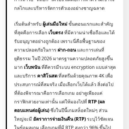
กลไกและบริหารจัดการตัวเองอย่างชาญฉลาด
เริ่มต้นสำหรับ
ผู้เล่นมือใหม่
ขั้นตอนแรกและสำคัญ
ที่สุดคือการเลือก
เว็บตรง
ที่มีความน่าเชื่อถือและได้
รับอนุญาตอย่างถูกต้อง เพราะนี่คือพื้นฐานของ
ความปลอดภัยในการ
ฝาก-ถอน
และการเล่นที่
ยุติธรรม ในปี 2026 มาตรฐานความปลอดภัยสูงขึ้น
มาก
เว็บพนัน
ที่ดีควรมีระบบ encryption แบบล่าสุด
และบริการ
คาสิโนสด
ที่สตรีมด้วยคุณภาพ 4K เพื่อ
ประสบการณ์ที่สมจริง เมื่อเลือกเว็บได้แล้ว สิ่งต่อไป
ที่ต้องพิจารณาคือการเลือกเกม อย่าดูเพียงแค่
กราฟิกสวยงามเท่านั้น แต่ให้มองไปที่
RTP (ผล
ตอบแทนต่อผู้เล่น)
ซึ่งในปีนี้เกมสล็อตใหม่ๆ ส่วน
ใหญ่จะมี
อัตราการจ่ายเงินคืน (RTP)
ระบุไว้ชัดเจน
ในข้อมูลเกม เลือกเกมที่มี RTP สูงกว่า 96% ขึ้นไป