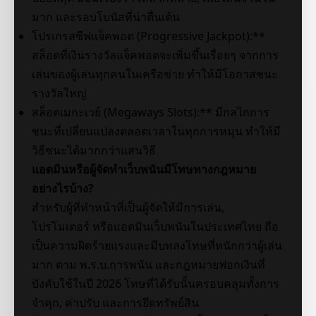
มาก และรอบโบนัสที่น่าตื่นเต้น
โปรเกรสซีฟแจ็คพอต (Progressive Jackpot):**
สล็อตที่เงินรางวัลแจ็คพอตจะเพิ่มขึ้นเรื่อยๆ จากการ
เล่นของผู้เล่นทุกคนในเครือข่าย ทำให้มีโอกาสชนะ
รางวัลใหญ่
สล็อตเมกะเวย์ (Megaways Slots):** มีกลไกการ
ชนะที่เปลี่ยนแปลงตลอดเวลาในทุกการหมุน ทำให้มี
วิธีชนะได้มากกว่าแสนวิธี
แอดมินหรือผู้จัดทำเว็บพนันมีโทษทางกฎหมาย
อย่างไรบ้าง?
สำหรับผู้ที่ทำหน้าที่เป็นผู้จัดให้มีการเล่น,
โปรโมเตอร์ หรือแอดมินเว็บพนันในประเทศไทย ถือ
เป็นความผิดร้ายแรงและมีบทลงโทษที่หนักกว่าผู้เล่น
มาก ตาม พ.ร.บ.การพนัน และกฎหมายฟอกเงินที่
บังคับใช้ในปี 2026 โทษที่ได้รับนั้นครอบคลุมทั้งการ
จำคุก, ค่าปรับ และการยึดทรัพย์สิน