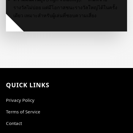
รางวัลไม่บ่อย แต่มีโอกาสชนะรางวัลใหญ่ได้ในครั้ง
เดียว เหมาะสำหรับผู้เล่นที่ชอบความเสี่ยง
QUICK LINKS
Privacy Policy
Terms of Service
Contact