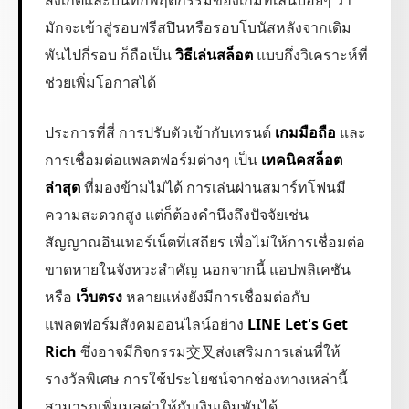
สังเกตและบันทึกพฤติกรรมของเกมที่เล่นบ่อยๆ ว่า
มักจะเข้าสู่รอบฟรีสปินหรือรอบโบนัสหลังจากเดิม
พันไปกี่รอบ ก็ถือเป็น
วิธีเล่นสล็อต
แบบกึ่งวิเคราะห์ที่
ช่วยเพิ่มโอกาสได้
ประการที่สี่ การปรับตัวเข้ากับเทรนด์
เกมมือถือ
และ
การเชื่อมต่อแพลตฟอร์มต่างๆ เป็น
เทคนิคสล็อต
ล่าสุด
ที่มองข้ามไม่ได้ การเล่นผ่านสมาร์ทโฟนมี
ความสะดวกสูง แต่ก็ต้องคำนึงถึงปัจจัยเช่น
สัญญาณอินเทอร์เน็ตที่เสถียร เพื่อไม่ให้การเชื่อมต่อ
ขาดหายในจังหวะสำคัญ นอกจากนี้ แอปพลิเคชัน
หรือ
เว็บตรง
หลายแห่งยังมีการเชื่อมต่อกับ
แพลตฟอร์มสังคมออนไลน์อย่าง
LINE Let's Get
Rich
ซึ่งอาจมีกิจกรรม交叉ส่งเสริมการเล่นที่ให้
รางวัลพิเศษ การใช้ประโยชน์จากช่องทางเหล่านี้
สามารถเพิ่มมูลค่าให้กับเงินเดิมพันได้