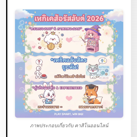
ภาพประกอบเกี่ยวกับ คาสิโนออนไลน์