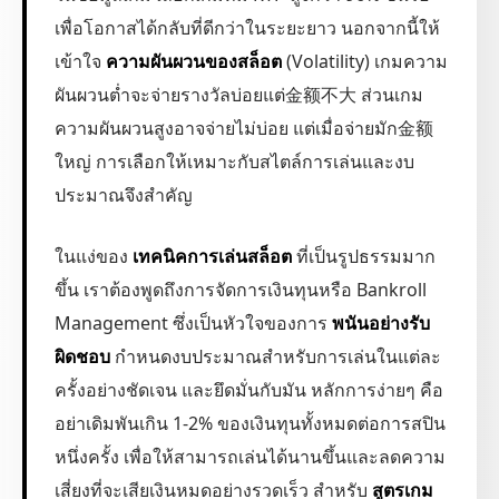
เพื่อโอกาสได้กลับที่ดีกว่าในระยะยาว นอกจากนี้ให้
เข้าใจ
ความผันผวนของสล็อต
(Volatility) เกมความ
ผันผวนต่ำจะจ่ายรางวัลบ่อยแต่金额不大 ส่วนเกม
ความผันผวนสูงอาจจ่ายไม่บ่อย แต่เมื่อจ่ายมัก金额
ใหญ่ การเลือกให้เหมาะกับสไตล์การเล่นและงบ
ประมาณจึงสำคัญ
ในแง่ของ
เทคนิคการเล่นสล็อต
ที่เป็นรูปธรรมมาก
ขึ้น เราต้องพูดถึงการจัดการเงินทุนหรือ Bankroll
Management ซึ่งเป็นหัวใจของการ
พนันอย่างรับ
ผิดชอบ
กำหนดงบประมาณสำหรับการเล่นในแต่ละ
ครั้งอย่างชัดเจน และยึดมั่นกับมัน หลักการง่ายๆ คือ
อย่าเดิมพันเกิน 1-2% ของเงินทุนทั้งหมดต่อการสปิน
หนึ่งครั้ง เพื่อให้สามารถเล่นได้นานขึ้นและลดความ
เสี่ยงที่จะเสียเงินหมดอย่างรวดเร็ว สำหรับ
สูตรเกม