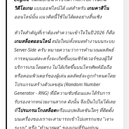
วิดีโอเกม
แบบออฟไลน์ได้ แต่สำหรับ
เกมคาสิโน
ออนไลน์นั้น แนวคิดนี้ใช้ไม่ได้ผลอย่างสิ้นเชิง
หัวใจสำคัญที่เราต้องทำความเข้าใจในปี 2026 ก็คือ
เกมสล็อตออนไลน์
สมัยใหม่ทั้งหมดทำงานบนระบบ
Server-Side ครับ หมายความว่าการคำนวณผลลัพธ์
การหมุนแต่ละครั้งจะเกิดขึ้นบนเซิร์ฟเวอร์ของผู้ให้
บริการเกมโดยตรง ไม่ได้เกิดขึ้นบนโทรศัพท์มือถือ
หรือคอมพิวเตอร์ของผู้เล่น ผลลัพธ์จะถูกกำหนดโดย
โปรแกรมสร้างตัวเลขสุ่ม (Random Number
Generator - RNG) ที่มีความซับซ้อนและได้รับการ
รับรองจากหน่วยงานสากล ดังนั้น จึงเป็นไปไม่ได้เลย
ที่
โปรแกรมโกงสล็อต
หรือแอปพลิเคชันใดๆ ที่ติดตั้ง
บนเครื่องของเราจะสามารถเข้าไปแทรกแซง "เจาะ
ระบบ" หรือ "ทำนายผล" ของเกมที่รันอยู่บน