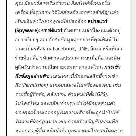
คุณ มัลแวร์อาจเริ่มทำงาน ล็อกไฟล์ทั้งหมดใน
เครื่อง ทั้งรูปภาพ วิดีโอส่วนตัว เอกสารสำคัญ แล้ว
เรียกเงินค่าไถ่จากคุณเพื่อปลดล็อก
สปายแวร์
(Spyware):
ซอฟต์แวร์
อันตรายเหล่านี้จะแฝงตัวอยู่
อย่างเงียบๆ คอยดักจับข้อมูลทุกอย่างที่คุณพิมพ์ ไม่
ว่าจะเป็นรหัสผ่าน Facebook, LINE, อีเมล หรือที่เลว
ร้ายที่สุดคือ รหัสผ่านแอปธนาคารบนมือถือ ลองคิด
ดูสิครับว่าความเสียหายจะมหาศาลแค่ไหน
การเข้า
ถึงข้อมูลส่วนตัว:
แอปเหล่านี้มักจะขอสิทธิ์การเข้า
ถึง (Permission) แทบทุกอย่างในเครื่องของคุณ เช่น
รายชื่อผู้ติดต่อ, คลังภาพ, ตำแหน่งที่ตั้ง (GPS),
ไมโครโฟน และกล้องถ่ายรูป ทำให้ข้อมูลส่วนตัว
ของคุณทั้งหมดตกอยู่ในความเสี่ยงที่จะถูกนำไปใช้
ในทางที่ผิดกฎหมาย เช่น การสร้างบัญชีปลอมเพื่อ
หลอกลวงผู้อื่น หรือนำข้อมูลของคุณไปขายในตลาด