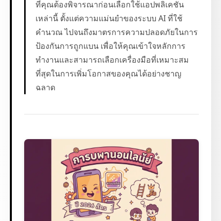
ที่คุณต้องพิจารณาก่อนเลือกใช้แอปพลิเคชัน
เหล่านี้ ตั้งแต่ความแม่นยำของระบบ AI ที่ใช้
คำนวณ ไปจนถึงมาตรการความปลอดภัยในการ
ป้องกันการถูกแบน เพื่อให้คุณเข้าใจหลักการ
ทำงานและสามารถเลือกเครื่องมือที่เหมาะสม
ที่สุดในการเพิ่มโอกาสของคุณได้อย่างชาญ
ฉลาด