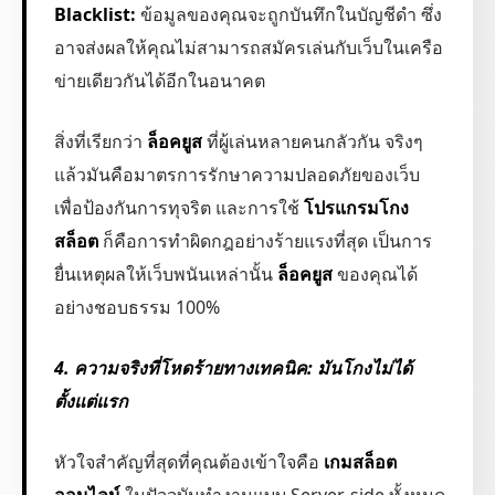
Blacklist:
ข้อมูลของคุณจะถูกบันทึกในบัญชีดำ ซึ่ง
อาจส่งผลให้คุณไม่สามารถสมัครเล่นกับเว็บในเครือ
ข่ายเดียวกันได้อีกในอนาคต
สิ่งที่เรียกว่า
ล็อคยูส
ที่ผู้เล่นหลายคนกลัวกัน จริงๆ
แล้วมันคือมาตรการรักษาความปลอดภัยของเว็บ
เพื่อป้องกันการทุจริต และการใช้
โปรแกรมโกง
สล็อต
ก็คือการทำผิดกฎอย่างร้ายแรงที่สุด เป็นการ
ยื่นเหตุผลให้เว็บพนันเหล่านั้น
ล็อคยูส
ของคุณได้
อย่างชอบธรรม 100%
4. ความจริงที่โหดร้ายทางเทคนิค: มันโกงไม่ได้
ตั้งแต่แรก
หัวใจสำคัญที่สุดที่คุณต้องเข้าใจคือ
เกมสล็อต