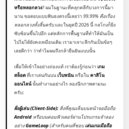
หรือหลอกลวง
? ผมในฐานะที่คลุกคลีกับวงการนี้มา
นาน ขอตอบแบบฟันธงตรงนี้เลยว่า
99.99% คือเรื่อง
หลอกลวงทั้งสิ้นครับ
และในยุคปี 2026 นี้ กลโกงก็ยิ่ง
ซับซ้อนขึ้นไปอีก แต่หลักการพื้นฐานที่ทำให้มันเป็น
ไปไม่ได้ยังคงเหมือนเดิม เรามาเจาะลึกกันเป็นข้อๆ
เลยดีกว่า ว่าทำไมผมถึงกล้ายืนยันแบบนั้น
เพื่อให้เข้าใจอย่างถ่องแท้ เราต้องรู้ก่อนว่า
เกม
สล็อต
ที่เราเล่นกันบน
เว็บพนัน
หรือใน
คาสิโน
ออนไลน์
นั้นทำงานอย่างไร ลองนึกภาพตามนะ
ครับ:
ฝั่งผู้เล่น (Client-Side):
สิ่งที่คุณเห็นบนหน้าจอมือถือ
Android
หรือบนคอมพิวเตอร์ผ่านโปรแกรมจำลอง
อย่าง
GameLoop
(สำหรับคนที่ชอบ
เล่นเกมมือถือ