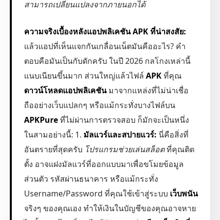
สามารถเปลี่ยนแปลงจากภายนอกได้
ความจริงเบื้องหลังแอปพลิเคชัน APK ที่น่าสงสัย:
แล้วแอปที่เห็นแจกกันเกลื่อนเน็ตมันคืออะไร? คำ
ตอบคือมันเป็นกับดักครับ ในปี 2026 กลโกงเหล่านี้
แนบเนียนขึ้นมาก ส่วนใหญ่แล้วไฟล์
APK
ที่คุณ
ดาวน์โหลดแอปพลิเคชัน
มาจากแหล่งที่ไม่น่าเชื่อ
ถืออย่างเว็บแปลกๆ หรือแม้กระทั่งบางไฟล์บน
APKPure
ที่ไม่ผ่านการตรวจสอบ ก็มักจะเป็นหนึ่ง
ในสามอย่างนี้: 1.
มัลแวร์และสปายแวร์:
นี่คือสิ่งที่
อันตรายที่สุดครับ
โปรแกรมช่วยเล่นสล็อต
ที่คุณติด
ตั้ง อาจแฝงมัลแวร์ที่ออกแบบมาเพื่อขโมยข้อมูล
ส่วนตัว รหัสผ่านธนาคาร หรือแม้กระทั่ง
Username/Password ที่คุณใช้เข้าสู่ระบบ
เว็บพนัน
จริงๆ ของคุณเอง ทำให้เงินในบัญชีของคุณอาจหาย