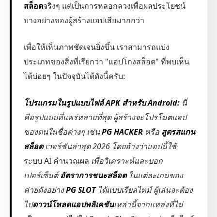
สล็อต
จริงๆ แต่เป็นการหลอกลวงเพื่อผลประโยชน์
บางอย่างของผู้สร้างแอปเสียมากกว่า
เพื่อให้เห็นภาพชัดเจนยิ่งขึ้น เราสามารถแบ่ง
ประเภทของสิ่งที่เรียกว่า "แอปโกงสล็อต" ที่พบเห็น
ได้บ่อยๆ ในปัจจุบันได้ดังนี้ครับ:
โปรแกรมในรูปแบบไฟล์ APK สำหรับ Android:
นี่
คือรูปแบบที่แพร่หลายที่สุด ผู้สร้างจะโปรโมตแอป
ของตนในชื่อต่างๆ เช่น
PG HACKER
หรือ
สูตรสแกน
สล็อต
เวอร์ชันล่าสุด 2026 โดยอ้างว่าแอปนี้ใช้
ระบบ AI คำนวณผล
เพื่อวิเคราะห์และบอก
เปอร์เซ็นต์
อัตราการชนะสล็อต
ในแต่ละเกมของ
ค่ายดังอย่าง
PG SLOT
ได้แบบเรียลไทม์ ผู้เล่นจะต้อง
ไป
ดาวน์โหลดแอปพลิเคชัน
เหล่านี้จากแหล่งที่ไม่