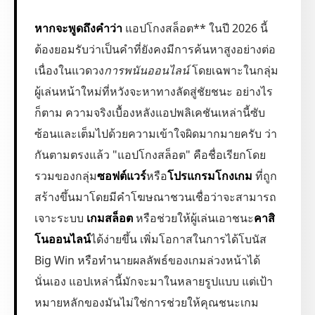
หากจะพูดถึงคำว่า
แอปโกงสล็อต** ในปี 2026 นี้
ต้องยอมรับว่าเป็นคำที่ยังคงมีการค้นหาสูงอย่างต่อ
เนื่องในแวดวง
การพนันออนไลน์
โดยเฉพาะในกลุ่ม
ผู้เล่นหน้าใหม่ที่หวังจะหาทางลัดสู่ชัยชนะ อย่างไร
ก็ตาม ความจริงเบื้องหลังแอปพลิเคชันเหล่านี้ซับ
ซ้อนและเต็มไปด้วยความเข้าใจผิดมากมายครับ ว่า
กันตามตรงแล้ว "แอปโกงสล็อต" คือชื่อเรียกโดย
รวมของกลุ่ม
ซอฟต์แวร์
หรือ
โปรแกรมโกงเกม
ที่ถูก
สร้างขึ้นมาโดยมีคำโฆษณาชวนเชื่อว่าจะสามารถ
เจาะระบบ
เกมสล็อต
หรือช่วยให้ผู้เล่นเอาชนะ
คาสิ
โนออนไลน์
ได้ง่ายขึ้น เพิ่มโอกาสในการได้โบนัส
Big Win หรือทำนายผลลัพธ์ของเกมล่วงหน้าได้
นั่นเอง แอปเหล่านี้มักจะมาในหลายรูปแบบ แต่เป้า
หมายหลักของมันไม่ใช่การช่วยให้คุณชนะเกม