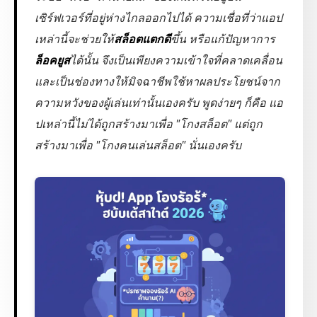
เซิร์ฟเวอร์ที่อยู่ห่างไกลออกไปได้ ความเชื่อที่ว่าแอป
เหล่านี้จะช่วยให้
สล็อตแตกดี
ขึ้น หรือแก้ปัญหาการ
ล็อคยูส
ได้นั้น จึงเป็นเพียงความเข้าใจที่คลาดเคลื่อน
และเป็นช่องทางให้มิจฉาชีพใช้หาผลประโยชน์จาก
ความหวังของผู้เล่นเท่านั้นเองครับ พูดง่ายๆ ก็คือ แอ
ปเหล่านี้ไม่ได้ถูกสร้างมาเพื่อ "โกงสล็อต" แต่ถูก
สร้างมาเพื่อ "โกงคนเล่นสล็อต" นั่นเองครับ