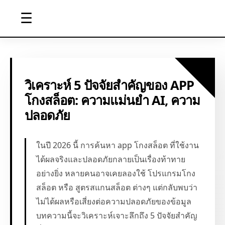
☰
วิเคราะห์ 5 ปัจจัยสำคัญของ APP
โกงสล็อต: ความแม่นยำ AI, ความ
ปลอดภัย
ในปี 2026 นี้ การค้นหา app โกงสล็อต ที่ใช้งาน
ได้ผลจริงและปลอดภัยกลายเป็นเรื่องท้าทาย
อย่างยิ่ง หลายคนอาจเคยลองใช้ โปรแกรมโกง
สล็อต หรือ สูตรสแกนสล็อต ต่างๆ แต่กลับพบว่า
ไม่ได้ผลหรือเสี่ยงต่อความปลอดภัยของข้อมูล
บทความนี้จะวิเคราะห์เจาะลึกถึง 5 ปัจจัยสำคัญ