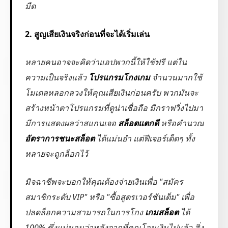
มืด
2. สูญเสียเงินจริงก่อนที่จะได้เริ่มเล่น
หลายคนอาจจะคิดว่าแอปพวกนี้ให้ใช้ฟรี แต่ใน
ความเป็นจริงแล้ว
โปรแกรมโกงเกม
จำนวนมากใช้
โมเดลหลอกลวงให้คุณเสียเงินก่อนครับ พวกมันจะ
สร้างหน้าตาโปรแกรมที่ดูน่าเชื่อถือ มีกราฟวิ่งไปมา
มีการแสดงผลว่าสแกนเจอ
สล็อตแตกดี
หรือคำนวณ
อัตราการชนะสล็อต
ได้แม่นยำ แต่ฟีเจอร์เด็ดๆ ทั้ง
หลายจะถูกล็อกไว้
มิจฉาชีพจะบอกให้คุณต้องจ่ายเงินเพื่อ "สมัคร
สมาชิกระดับ VIP" หรือ "ซื้อสูตรเวอร์ชันเต็ม" เพื่อ
ปลดล็อกความสามารถในการโกง
เกมสล็อต
ได้
100% ซึ่งแน่นอนว่าหลังจากที่คุณโอนเงินไปแล้ว สิ่ง