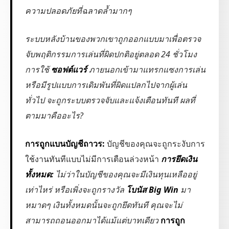
ความปลอดภัยที่ฉลาดล้ำมากๆ
ระบบหลังบ้านของพวกเขาถูกออกแบบมาเพื่อตรวจ
จับพฤติกรรมการเล่นที่ผิดปกติอยู่ตลอด 24 ชั่วโมง
การใช้
ซอฟต์แวร์
ภายนอกเข้ามาแทรกแซงการเล่น
หรือมีรูปแบบการเดิมพันที่ผิดแปลกไปจากผู้เล่น
ทั่วไป จะถูกระบบตรวจจับและแจ้งเตือนทันที ผลที่
ตามมาคืออะไร?
การถูกแบนบัญชีถาวร:
บัญชีของคุณจะถูกระงับการ
ใช้งานทันทีแบบไม่มีการเตือนล่วงหน้า
การยึดเงิน
ทั้งหมด:
ไม่ว่าในบัญชีของคุณจะมีเงินทุนเหลืออยู่
เท่าไหร่ หรือเพิ่งจะถูกรางวัล
โบนัส Big Win
มา
หมาดๆ เงินทั้งหมดนั้นจะถูกยึดทันที คุณจะไม่
สามารถถอนออกมาได้แม้แต่บาทเดียว
การถูก