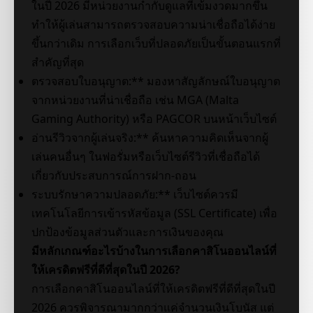
ในปี 2026 มีหน่วยงานกำกับดูแลที่เข้มงวดมากขึ้น
ทำให้ผู้เล่นสามารถตรวจสอบความน่าเชื่อถือได้ง่าย
ขึ้นกว่าเดิม การเลือกเว็บที่ปลอดภัยเป็นขั้นตอนแรกที่
สำคัญที่สุด
ตรวจสอบใบอนุญาต:** มองหาสัญลักษณ์ใบอนุญาต
จากหน่วยงานที่น่าเชื่อถือ เช่น MGA (Malta
Gaming Authority) หรือ PAGCOR บนหน้าเว็บไซต์
อ่านรีวิวจากผู้เล่นจริง:** ค้นหาความคิดเห็นจากผู้
เล่นคนอื่นๆ ในฟอรั่มหรือเว็บไซต์รีวิวที่เชื่อถือได้
เกี่ยวกับประสบการณ์การฝาก-ถอน
ระบบรักษาความปลอดภัย:** เว็บไซต์ควรมี
เทคโนโลยีการเข้ารหัสข้อมูล (SSL Certificate) เพื่อ
ปกป้องข้อมูลส่วนตัวและการเงินของคุณ
มีหลักเกณฑ์อะไรบ้างในการเลือกคาสิโนออนไลน์ที่
ให้เครดิตฟรีที่ดีที่สุดในปี 2026?
การเลือกคาสิโนออนไลน์ที่ให้เครดิตฟรีที่ดีที่สุดในปี
2026 ควรพิจารณามากกว่าแค่จำนวนเงินโบนัส แต่