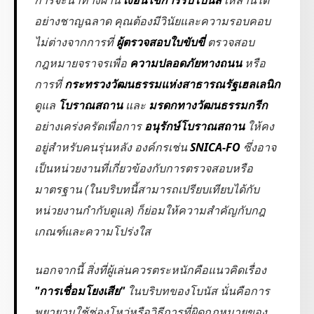
การจะนำทางผ่าน
เงื่อนไขการรับโบนัส
เหล่านี้ได้
อย่างชาญฉลาด คุณต้องมีวินัยและความรอบคอบ
ไม่ต่างจากการที่
ผู้ตรวจสอบใบขับขี่
ตรวจสอบ
กฎหมายจราจรเพื่อ
ความปลอดภัยทางถนน
หรือ
การที่
กระทรวงวัฒนธรรมแห่งสาธารณรัฐเฮลเลนิก
ดูแล
โบราณสถาน
และ
มรดกทางวัฒนธรรมกรีก
อย่างเคร่งครัดเพื่อการ
อนุรักษ์โบราณสถาน
ให้คง
อยู่สำหรับคนรุ่นหลัง องค์กรเช่น
SNICA-FO
ซึ่งอาจ
เป็นหน่วยงานที่เกี่ยวข้องกับการตรวจสอบหรือ
มาตรฐาน (ในบริบทนี้สามารถเปรียบเทียบได้กับ
หน่วยงานกำกับดูแล) ก็ย่อมให้ความสำคัญกับกฎ
เกณฑ์และความโปร่งใส
นอกจากนี้ สิ่งที่ผู้เล่นควรตระหนักคือแนวคิดเรื่อง
"การเชื่อมโยงเสีย"
ในบริบทของโบนัส นั่นคือการ
พยายามใช้ช่องโหว่หรือวิธีการที่ผิดกฎหมายของ