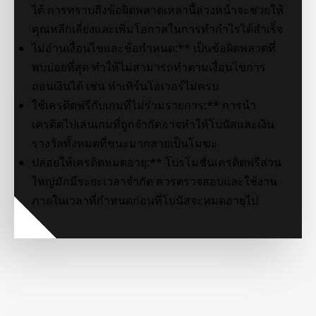
ได้ การทราบถึงข้อผิดพลาดเหล่านี้ล่วงหน้าจะช่วยให้
คุณหลีกเลี่ยงและเพิ่มโอกาสในการทำกำไรได้สำเร็จ
ไม่อ่านเงื่อนไขและข้อกำหนด:** เป็นข้อผิดพลาดที่
พบบ่อยที่สุด ทำให้ไม่สามารถทำตามเงื่อนไขการ
ถอนเงินได้ เช่น ทำเทิร์นโอเวอร์ไม่ครบ
ใช้เครดิตฟรีกับเกมที่ไม่ร่วมรายการ:** การนำ
เครดิตไปเล่นเกมที่ถูกจำกัดอาจทำให้โบนัสและเงิน
รางวัลทั้งหมดที่ชนะมากลายเป็นโมฆะ
ปล่อยให้เครดิตหมดอายุ:** โปรโมชั่นเครดิตฟรีส่วน
ใหญ่มักมีระยะเวลาจำกัด ควรตรวจสอบและใช้งาน
ภายในเวลาที่กำหนดก่อนที่โบนัสจะหมดอายุไป