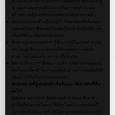
ความเสี่ยงทางการเงิน การวางแผนการใช้งานอย่าง
ชาญฉลาดจะช่วยเพิ่มโอกาสในการทำกำไรและ
สร้างความคุ้นเคยกับแพลตฟอร์มได้อย่างรวดเร็ว
ทดลองเล่นเกมที่ไม่คุ้นเคย:** ใช้เครดิตฟรีเพื่อลอง
เล่นเกมใหม่ๆ ที่คุณสนใจแต่ยังไม่กล้าลงเงินจริง เช่น
สล็อตวิดีโอ หรือเกมโต๊ะต่างๆ
ศึกษากฎและกลยุทธ์:** ใช้โอกาสนี้ในการทำความ
เข้าใจกฎกติกาและทดลองใช้กลยุทธ์การเดิมพัน
ต่างๆ โดยไม่ต้องกังวลว่าจะเสียเงินทุน
จัดการเงินทุน:** ฝึกฝนการบริหารจัดการเงินทุน แม้
จะเป็นเครดิตฟรี ก็ควรแบ่งสันปันส่วนการเดิมพันให้ดี
เพื่อสร้างวินัยในการเล่นระยะยาว
ข้อผิดพลาดที่ผู้เล่นมักทำเมื่อรับและใช้เครดิตฟรีคือ
อะไร?
ผู้เล่นหลายคนมักทำผิดพลาดเล็กๆ น้อยๆ ซึ่งอาจ
ทำให้เสียโอกาสในการใช้ประโยชน์จากเครดิตฟรี
อย่างเต็มที่ หรืออาจทำให้ไม่สามารถถอนเงินรางวัล