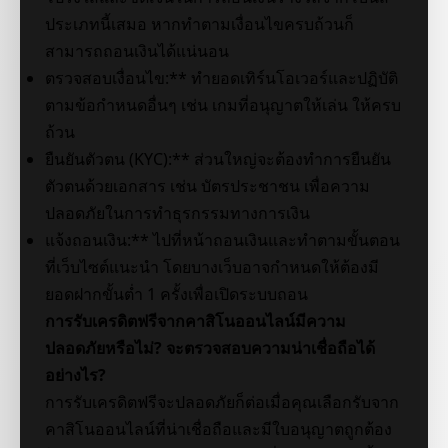
ประเภทนี้เสมอ หากทำตามเงื่อนไขครบถ้วนก็
สามารถถอนเงินได้แน่นอน
ตรวจสอบเงื่อนไข:** ทำยอดเทิร์นโอเวอร์และปฏิบัติ
ตามข้อกำหนดอื่นๆ เช่น เกมที่อนุญาตให้เล่น ให้ครบ
ถ้วน
ยืนยันตัวตน (KYC):** ส่วนใหญ่จะต้องทำการยืนยัน
ตัวตนด้วยเอกสาร เช่น บัตรประชาชน เพื่อความ
ปลอดภัยในการทำธุรกรรมทางการเงิน
แจ้งถอนเงิน:** ไปที่หน้าถอนเงินและทำตามขั้นตอน
ที่เว็บไซต์แนะนำ โดยบางเว็บอาจกำหนดให้ต้องมี
ยอดฝากขั้นต่ำ 1 ครั้งเพื่อเปิดระบบถอน
การรับเครดิตฟรีจากคาสิโนออนไลน์มีความ
ปลอดภัยหรือไม่? จะตรวจสอบความน่าเชื่อถือได้
อย่างไร?
การรับเครดิตฟรีจะปลอดภัยก็ต่อเมื่อคุณเลือกรับจาก
คาสิโนออนไลน์ที่น่าเชื่อถือและมีใบอนุญาตถูกต้อง