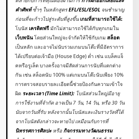
คล้ายกับการที่คุณต้องผ่านการ
การฝึกออกเสียงและ
คำศัพท์
ซ้ำๆ ในหลักสูตร
EFL/ESL/ESOL
จนชำนาญ
ก่อนที่จะก้าวไปสู่ระดับที่สูงขึ้น
เกมที่สามารถใช้ได้:
โบนัส
เครดิตฟรี
มักไม่สามารถใช้ได้กับทุกเกมใน
เว็บพนัน
โดยส่วนใหญ่จะจำกัดให้ใช้กับเกม
สล็อต
เป็นหลัก และอาจไม่นับรวมเกมบนโต๊ะที่มีอัตราการ
ได้เปรียบต่อเจ้ามือ (House Edge) ต่ำ เช่น แบล็คแจ็
คหรือรูเล็ต บางครั้งอาจมีสัดส่วนการนับที่แตกต่าง
กัน เช่น สล็อตนับ 100% แต่เกมบนโต๊ะนับเพียง 10%
การตรวจสอบรายละเอียดนี้ช่วยป้องกันความเข้าใจ
ผิด
ระยะเวลา (Time Limit):
โบนัสส่วนใหญ่มีอายุ
การใช้งานที่จำกัด อาจเป็น 7 วัน, 14 วัน, หรือ 30 วัน
นับจากวันที่รับ หลังจากนั้นโบนัสและเงินรางวัลที่ได้
จากโบนัสดังกล่าวจะหายไป เหมือนกับการที่
นิทรรศการศิลปะ
หรือ
กิจกรรมทางวัฒนธรรม