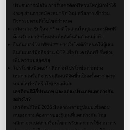
ประสบการณ์จริง การรับเครดิตฟรีส่วนใหญ่มักทำได้
ง่ายๆ ผ่านการสมัครสมาชิกใหม่ หรือการเข้าร่วม
กิจกรรมตามที่เว็บไซต์กำหนด
สมัครสมาชิกใหม่:** คาสิโนส่วนใหญ่มอบเครดิตฟรี
ต้อนรับสมาชิกใหม่ทันทีหลังยืนยันตัวตนสำเร็จ
ยืนยันเบอร์โทรศัพท์:** บางเว็บไซต์กำหนดให้ผู้เล่น
ยืนยันเบอร์มือถือผ่าน OTP เพื่อรับเครดิตฟรี ซึ่งช่วย
เพิ่มความปลอดภัย
โปรโมชั่นพิเศษ:** ติดตามโปรโมชั่นตามช่วง
เทศกาลหรือกิจกรรมพิเศษที่จัดขึ้นเป็นครั้งคราวผ่าน
หน้าเว็บไซต์หรือโซเชียลมีเดีย
เครดิตฟรีมีกี่ประเภท และแต่ละประเภทแตกต่างกัน
อย่างไร?
เครดิตฟรีในปี 2026 มีหลากหลายรูปแบบเพื่อตอบ
สนองความต้องการของผู้เล่นที่แตกต่างกัน โดย
หลักๆ จะแบ่งตามเงื่อนไขการรับและการใช้งาน การ