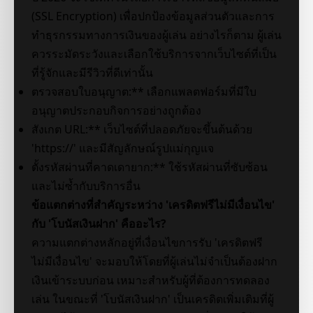
(SSL Encryption) เพื่อปกป้องข้อมูลส่วนตัวและการ
ทำธุรกรรมทางการเงินของผู้เล่น อย่างไรก็ตาม ผู้เล่น
ควรระมัดระวังและเลือกใช้บริการจากเว็บไซต์ที่เป็น
ที่รู้จักและมีรีวิวที่ดีเท่านั้น
ตรวจสอบใบอนุญาต:** เลือกแพลตฟอร์มที่มีใบ
อนุญาตประกอบกิจการอย่างถูกต้อง
สังเกต URL:** เว็บไซต์ที่ปลอดภัยจะขึ้นต้นด้วย
'https://' และมีสัญลักษณ์รูปแม่กุญแจ
ตั้งรหัสผ่านที่คาดเดายาก:** ใช้รหัสผ่านที่ซับซ้อน
และไม่ซ้ำกับบริการอื่น
ข้อแตกต่างที่สำคัญระหว่าง 'เครดิตฟรีไม่มีเงื่อนไข'
กับ 'โบนัสเงินฝาก' คืออะไร?
ความแตกต่างหลักอยู่ที่เงื่อนไขการรับ 'เครดิตฟรี
ไม่มีเงื่อนไข' จะมอบให้โดยที่ผู้เล่นไม่จำเป็นต้องฝาก
เงินเข้าระบบก่อน เหมาะสำหรับผู้ที่ต้องการทดลอง
เล่น ในขณะที่ 'โบนัสเงินฝาก' เป็นเครดิตเพิ่มเติมที่ผู้