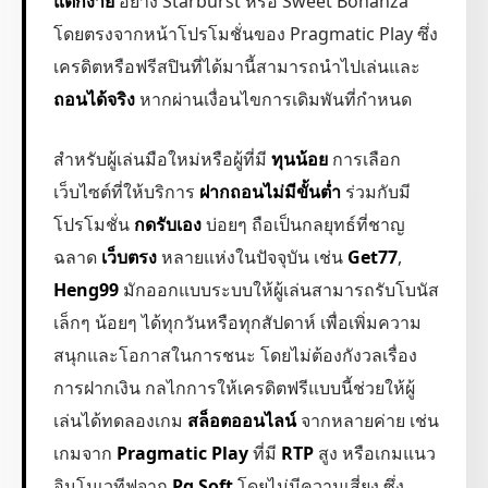
แตกง่าย
อย่าง Starburst หรือ Sweet Bonanza
โดยตรงจากหน้าโปรโมชั่นของ Pragmatic Play ซึ่ง
เครดิตหรือฟรีสปินที่ได้มานี้สามารถนำไปเล่นและ
ถอนได้จริง
หากผ่านเงื่อนไขการเดิมพันที่กำหนด
สำหรับผู้เล่นมือใหม่หรือผู้ที่มี
ทุนน้อย
การเลือก
เว็บไซต์ที่ให้บริการ
ฝากถอนไม่มีขั้นต่ำ
ร่วมกับมี
โปรโมชั่น
กดรับเอง
บ่อยๆ ถือเป็นกลยุทธ์ที่ชาญ
ฉลาด
เว็บตรง
หลายแห่งในปัจจุบัน เช่น
Get77
,
Heng99
มักออกแบบระบบให้ผู้เล่นสามารถรับโบนัส
เล็กๆ น้อยๆ ได้ทุกวันหรือทุกสัปดาห์ เพื่อเพิ่มความ
สนุกและโอกาสในการชนะ โดยไม่ต้องกังวลเรื่อง
การฝากเงิน กลไกการให้เครดิตฟรีแบบนี้ช่วยให้ผู้
เล่นได้ทดลองเกม
สล็อตออนไลน์
จากหลายค่าย เช่น
เกมจาก
Pragmatic Play
ที่มี
RTP
สูง หรือเกมแนว
อินโนเวทีฟจาก
Pg Soft
โดยไม่มีความเสี่ยง ซึ่ง