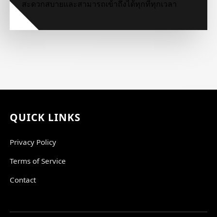
สะดวกสบายและสามารถเข้าถึงได้ทุกที่ทุกเวลา
QUICK LINKS
Privacy Policy
Terms of Service
Contact