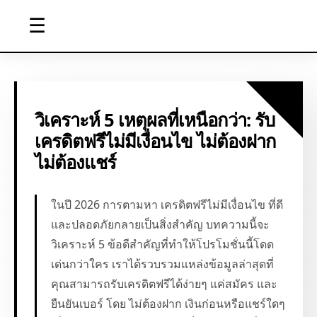
☰
วิเคราะห์ 5 เหตุผลที่เหนือกว่า: รับ
เครดิตฟรีไม่มีเงื่อนไข ไม่ต้องฝาก
ไม่ต้องแชร์
ในปี 2026 การตามหา เครดิตฟรีไม่มีเงื่อนไข ที่ดี
และปลอดภัยกลายเป็นสิ่งสำคัญ บทความนี้จะ
วิเคราะห์ 5 ข้อดีสำคัญที่ทำให้โปรโมชั่นนี้โดด
เด่นกว่าใคร เราได้รวบรวมแหล่งข้อมูลล่าสุดที่
คุณสามารถรับเครดิตฟรีได้ง่ายๆ แค่สมัคร และ
ยืนยันเบอร์ โดย ไม่ต้องฝาก เงินก่อนหรือแชร์ใดๆ