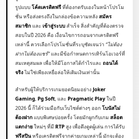
รูปแบบ
โค้ดเครดิตฟรี
ที่ต้องกดรับเองในหน้าโปรโม
ชั่น หรือส่งตรงถึงในกล่องข้อความหลัง
สมัคร
สมาชิก
และ
เข้าสู่ระบบ
สำเร็จ สิ่งสำคัญที่ต้องตรวจ
สอบในปี 2026 คือ เงื่อนไขการถอนจากเครดิตฟรี
เหล่านี้ ควรเลือกโปรโมชั่นที่ระบุชัดเจนว่า
“ไม่ต้อง
ฝากไม่ต้องแชร์”
และมีข้อกำหนดการเทิร์นโอเวอร์ที่
สมเหตุสมผล เพื่อให้มีโอกาสได้กำไรและ
ถอนได้
จริง
ไม่ใช่เพียงเหยื่อล่อให้เติมเงินเท่านั้น
สำหรับผู้ให้บริการเกมยอดนิยมอย่าง
Joker
Gaming
,
Pg Soft
, และ
Pragmatic Play
ในปี
2026 นี้ ก็ได้ร่วมมือกับเว็บไซต์ต่างๆ ออก
โบนัสไม่
ต้องฝาก
แบบพิเศษบ่อยครั้ง โดยมักผูกกับเกม
สล็อต
แตกง่าย
ใหม่ๆ ที่มี
RTP
สูง เพื่อดึงดูดผู้เล่น การได้รับ
ฟรีสปิน
หรือเครดิตฟรีจากค่ายเกมเหล่านี้ มักจะต้อง