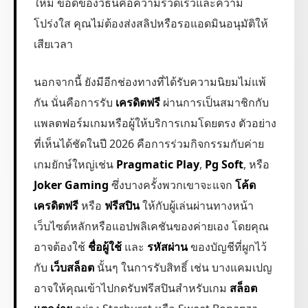
ใหม่ ข้อดีของวิธีนี้คือความรวดเร็วและความ
โปร่งใส คุณไม่ต้องส่งสลิปหรือรอแอดมินอนุมัติให้
เสียเวลา
นอกจากนี้ ยังมีอีกช่องทางที่ได้รับความนิยมไม่แพ้
กัน นั่นคือการรับ
เครดิตฟรี
ผ่านการเป็นสมาชิกกับ
แพลตฟอร์มเกมหรือผู้ให้บริการเกมโดยตรง ตัวอย่าง
ที่เห็นได้ชัดในปี 2026 คือการร่วมกิจกรรมกับค่าย
เกมยักษ์ใหญ่เช่น
Pragmatic Play
,
Pg Soft
, หรือ
Joker Gaming
ซึ่งบางครั้งพวกเขาจะแจก
โค้ด
เครดิตฟรี
หรือ
ฟรีสปิน
ให้กับผู้เล่นผ่านทางหน้า
เว็บไซต์หลักหรือแอปพลิเคชันของค่ายเอง โดยคุณ
อาจต้องใช้
ชื่อผู้ใช้
และ
รหัสผ่าน
ของบัญชีที่ผูกไว้
กับ
เว็บสล็อต
นั้นๆ ในการรับสิทธิ์ เช่น บางแคมเปญ
อาจให้คุณเข้าไปกดรับฟรีสปินสำหรับเกม
สล็อต